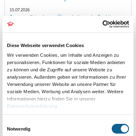
15.07.2026
Zwangsvollstreckung - Überarbeitung der Funktion
Foko an Dritte
14.07.2026
Fibu I: Buchen 2 – Sammelbuchung Notariat für UVZ-
Diese Webseite verwendet Cookies
Gebühren
Wir verwenden Cookies, um Inhalte und Anzeigen zu
14.07.2026
personalisieren, Funktionen für soziale Medien anbieten
Fibu I: Buchen 2 - Zahlungen auf mehrere Rechnungen -
zu können und die Zugriffe auf unsere Website zu
separate Buchungszeilen in Stapel, Journal und
analysieren. Außerdem geben wir Informationen zu Ihrer
Aktenkonto
Verwendung unserer Website an unsere Partner für
soziale Medien, Werbung und Analysen weiter. Weitere
14.07.2026
Informationen hierzu finden Sie in unserer
Notariat - eNoVA - Elektronische Veräußerungsanzeige
Datenschutzerklärung
.
08.06.2026
Impressum
Notariat - Elektronischer Rechtsverkehr – Alternative
Einwilligungsauswahl
Speicherung der Zusammenfassung in der E-Akte bei
Notwendig
Registeranmeldungen und Grundbuchanträgen.