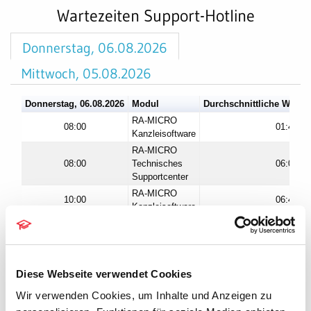
Wartezeiten Support-Hotline
Donnerstag, 06.08.2026
Mittwoch, 05.08.2026
Donnerstag, 06.08.2026
Modul
Durchschnittliche Wartez
RA-MICRO
08:00
01:46
Kanzleisoftware
RA-MICRO
08:00
Technisches
06:09
Supportcenter
RA-MICRO
10:00
06:47
Kanzleisoftware
RA-MICRO
10:00
Technisches
08:45
Supportcenter
RA-MICRO
12:00
03:53
Diese Webseite verwendet Cookies
Kanzleisoftware
Wir verwenden Cookies, um Inhalte und Anzeigen zu
RA-MICRO
12:00
Technisches
08:54