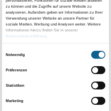
personalisieren, Funktionen für soziale Medien anbieten
Supportcenter
zu können und die Zugriffe auf unsere Website zu
RA-MICRO
analysieren. Außerdem geben wir Informationen zu Ihrer
14:00
05:13
Kanzleisoftware
Verwendung unserer Website an unsere Partner für
RA-MICRO
soziale Medien, Werbung und Analysen weiter. Weitere
14:00
Technisches
10:27
Informationen hierzu finden Sie in unserer
Supportcenter
Datenschutzerklärung
.
RA-MICRO
16:00
02:36
Kanzleisoftware
Impressum
RA-MICRO
Einwilligungsauswahl
16:00
Technisches
00:43
Notwendig
Supportcenter
Summe der erfassten Anrufe:
276
Präferenzen
Statistiken
Kanzleisoftware
Technisches S…
60
Marketing
50