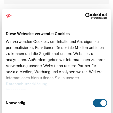
Buchung anfallender Kosten:
Alle anfallenden Kosten lassen sich komfortabel
Diese Webseite verwendet Cookies
ins RA‑MICRO Kostenblatt speichern und in das
Wir verwenden Cookies, um Inhalte und Anzeigen zu
Forderungskonto buchen.
personalisieren, Funktionen für soziale Medien anbieten
zu können und die Zugriffe auf unsere Website zu
analysieren. Außerdem geben wir Informationen zu Ihrer
Verwendung unserer Website an unsere Partner für
soziale Medien, Werbung und Analysen weiter. Weitere
Maximale Produktivität und Kostenersparnis:
Informationen hierzu finden Sie in unserer
Mit den RA-MICRO Online Recherchen sparen Sie
Datenschutzerklärung
.
Zeit sowie Druck- und Versandkosten.
Impressum
Einwilligungsauswahl
Notwendig