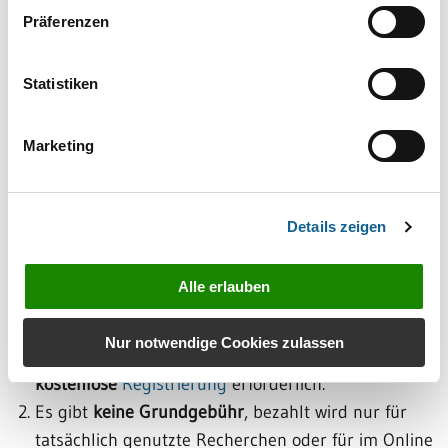
Transparente Rechnung:
Präferenzen
Alle Kosten werden in einer übersichtlichen
Monatsrechnung
mit Einzelnachweis
Statistiken
aufgeschlüsselt.
Marketing
Details zeigen
Preise
Alle erlauben
Nur notwendige Cookies zulassen
Zur Nutzung der Online-Dienste ist lediglich eine
kostenlose
Registrierung
erforderlich.
Es gibt
keine Grundgebühr
, bezahlt wird nur für
tatsächlich genutzte Recherchen oder für im Online