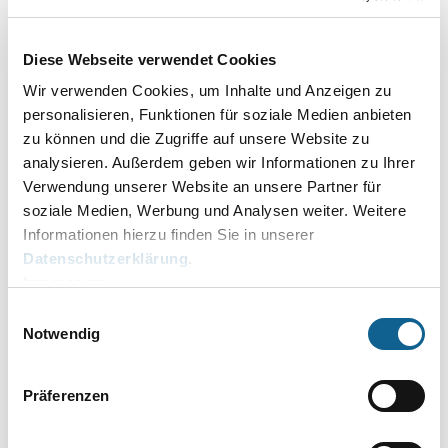
14.07.2026
Fibu I: Buchen 2 - Zahlungen auf mehrere Rechnungen -
Diese Webseite verwendet Cookies
separate Buchungszeilen in Stapel, Journal und
Aktenkonto
Wir verwenden Cookies, um Inhalte und Anzeigen zu
personalisieren, Funktionen für soziale Medien anbieten
14.07.2026
zu können und die Zugriffe auf unsere Website zu
Notariat - eNoVA - Elektronische Veräußerungsanzeige
analysieren. Außerdem geben wir Informationen zu Ihrer
Verwendung unserer Website an unsere Partner für
08.06.2026
soziale Medien, Werbung und Analysen weiter. Weitere
Notariat - Elektronischer Rechtsverkehr – Alternative
Informationen hierzu finden Sie in unserer
Speicherung der Zusammenfassung in der E-Akte bei
Datenschutzerklärung
.
Registeranmeldungen und Grundbuchanträgen.
Impressum
08.06.2026
Einwilligungsauswahl
Notariat - Elektronischer Rechtsverkehr -
Notwendig
Beglaubigung/Neu - Geweißte Passagen überschreiben
08.06.2026
Präferenzen
Fibu I: E-Eingangsrechnung - Übergabe an Dispodatei
aus der Erfassung