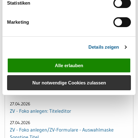
Statistiken
08.06.2026
Zahlungen: Überweisungen - Erweiterung um Echtzeit-
und Terminüberweisungen
Marketing
08.06.2026
Fibu I: Neues EÜR-Formular mit moderner
Formularansicht ab 2025
Details zeigen
29.04.2026
Alle erlauben
Gebühren: Einstellungen Gebühren - Überschriften
zentral einstellbar
Nur notwendige Cookies zulassen
27.04.2026
ZV-Formulare - Letzte Ausfertigung erneut bearbeiten
27.04.2026
ZV - Foko anlegen: Titeleditor
27.04.2026
ZV - Foko anlegen/ZV-Formulare - Auswahlmaske
Sonstige Titel