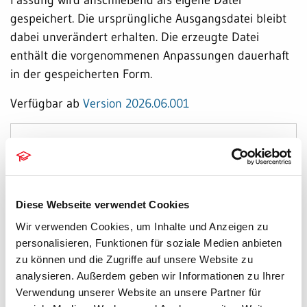
gespeichert. Die ursprüngliche Ausgangsdatei bleibt
dabei unverändert erhalten. Die erzeugte Datei
enthält die vorgenommenen Anpassungen dauerhaft
in der gespeicherten Form.
Verfügbar ab
Version 2026.06.001
Aktuelle Hinweise
20.07.2026
Gebühren: Kostenrisiko - Individuelle
Gerichtskostenberechnung im Familienrecht
Diese Webseite verwendet Cookies
15.07.2026
Wir verwenden Cookies, um Inhalte und Anzeigen zu
Zwangsvollstreckung - Überarbeitung der Funktion
personalisieren, Funktionen für soziale Medien anbieten
Foko an Dritte
zu können und die Zugriffe auf unsere Website zu
analysieren. Außerdem geben wir Informationen zu Ihrer
14.07.2026
Verwendung unserer Website an unsere Partner für
Fibu I: Buchen 2 – Sammelbuchung Notariat für UVZ-