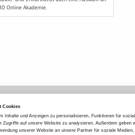
RO Online Akademie.
N
ARBEITEN MIT SPRACHE
KONTAK
are
DictaNet Diktiersoftware
Support
t Cookies
DictaNet Spracherkennung
Produkt
 Inhalte und Anzeigen zu personalisieren, Funktionen für sozia
pt
DictaNet App
Weitere 
e Zugriffe auf unsere Website zu analysieren. Außerdem geben w
rwendung unserer Website an unsere Partner für soziale Medien