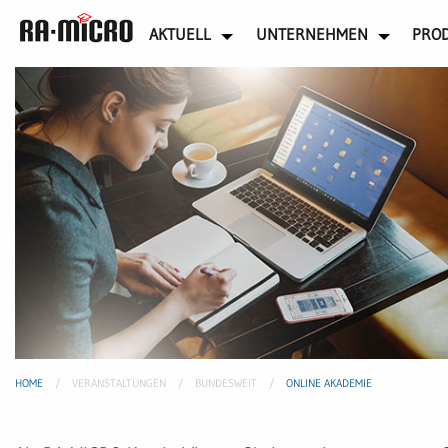
AKTUELL
UNTERNEHMEN
PRO
HOME
VERANSTALTUNGEN
BUNDESWEIT
ONLINE AKADEMIE