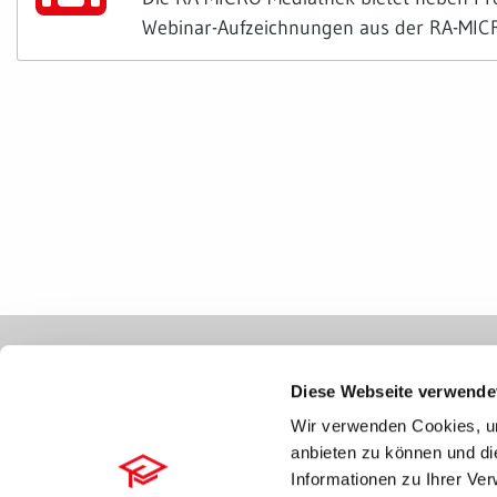
Webinar-Aufzeichnungen aus der RA-MIC
MODERNES ARBEITEN
KANZLEIORGANISATIO
JURA KI Assistent
RA-MICRO Kanzleisoftw
Diese Webseite verwende
KI Widget
RA-MICRO Essentials
Wir verwenden Cookies, um
KI Mandat Scout
RA-MICRO Cloud-Konze
anbieten zu können und di
vOffice World
RA MICRO 1 kostenlos
Informationen zu Ihrer Ve