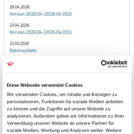
28.04.2026
Version 2026.04 (2026.04.002)
23.04.2026
Version 2026.04 (2026.04.001)
23.03.2026
Datenupdate
17.03.2026
Version 2026.03 (2026.03.003)
09.03.2026
Diese Webseite verwendet Cookies
Version 2026.03 (2026.03.002)
Wir verwenden Cookies, um Inhalte und Anzeigen zu
09.03.2026
personalisieren, Funktionen für soziale Medien anbieten
Datenupdate
zu können und die Zugriffe auf unsere Website zu
analysieren. Außerdem geben wir Informationen zu Ihrer
03.03.2026
Version 2026.03 (2026.03.001)
Verwendung unserer Website an unsere Partner für
soziale Medien, Werbung und Analysen weiter. Weitere