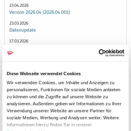
23.04.2026
Version 2026.04 (2026.04.001)
23.03.2026
Datenupdate
17.03.2026
Version 2026.03 (2026.03.003)
09.03.2026
Version 2026.03 (2026.03.002)
Diese Webseite verwendet Cookies
09.03.2026
Wir verwenden Cookies, um Inhalte und Anzeigen zu
Datenupdate
personalisieren, Funktionen für soziale Medien anbieten
03.03.2026
zu können und die Zugriffe auf unsere Website zu
Version 2026.03 (2026.03.001)
analysieren. Außerdem geben wir Informationen zu Ihrer
Verwendung unserer Website an unsere Partner für
02.03.2026
soziale Medien, Werbung und Analysen weiter. Weitere
Datenupdate
Informationen hierzu finden Sie in unserer
26.02.2026