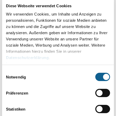
Version 2026.02 (2026.02.002)
Diese Webseite verwendet Cookies
05.02.2026
Wir verwenden Cookies, um Inhalte und Anzeigen zu
Version 2026.02 (2026.02.001)
personalisieren, Funktionen für soziale Medien anbieten
zu können und die Zugriffe auf unsere Website zu
29.01.2026
analysieren. Außerdem geben wir Informationen zu Ihrer
Version 2026.01 (2026.01.004)
Verwendung unserer Website an unsere Partner für
28.01.2026
soziale Medien, Werbung und Analysen weiter. Weitere
Version 2026.01 (2026.01.003)
Informationen hierzu finden Sie in unserer
Datenschutzerklärung
.
19.01.2026
Impressum
Datenupdate
Einwilligungsauswahl
06.01.2026
Notwendig
Version 2026.01 (2026.01.002)
05.01.2026
Präferenzen
Version 2026.01 (2026.01.001)
16.12.2025
Statistiken
Version 2025.12 (2025.12.002)