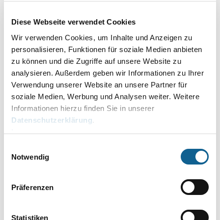
26.02.2026
Diese Webseite verwendet Cookies
Version 2026.02 (2026.02.002)
Wir verwenden Cookies, um Inhalte und Anzeigen zu
05.02.2026
personalisieren, Funktionen für soziale Medien anbieten
Version 2026.02 (2026.02.001)
zu können und die Zugriffe auf unsere Website zu
analysieren. Außerdem geben wir Informationen zu Ihrer
29.01.2026
Verwendung unserer Website an unsere Partner für
Version 2026.01 (2026.01.004)
soziale Medien, Werbung und Analysen weiter. Weitere
28.01.2026
Informationen hierzu finden Sie in unserer
Version 2026.01 (2026.01.003)
Datenschutzerklärung
.
Impressum
19.01.2026
Datenupdate
Einwilligungsauswahl
Notwendig
06.01.2026
Version 2026.01 (2026.01.002)
Präferenzen
05.01.2026
Version 2026.01 (2026.01.001)
Statistiken