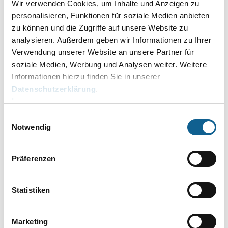
Wir verwenden Cookies, um Inhalte und Anzeigen zu
29.01.2026
personalisieren, Funktionen für soziale Medien anbieten
Version 2026.01 (2026.01.004)
zu können und die Zugriffe auf unsere Website zu
28.01.2026
analysieren. Außerdem geben wir Informationen zu Ihrer
Version 2026.01 (2026.01.003)
Verwendung unserer Website an unsere Partner für
soziale Medien, Werbung und Analysen weiter. Weitere
19.01.2026
Informationen hierzu finden Sie in unserer
Datenupdate
Datenschutzerklärung
.
06.01.2026
Impressum
Version 2026.01 (2026.01.002)
Einwilligungsauswahl
Notwendig
05.01.2026
Version 2026.01 (2026.01.001)
Präferenzen
16.12.2025
Version 2025.12 (2025.12.002)
Statistiken
11.12.2025
Version 2025.12 (2025.12.001)
Marketing
01.12.2025