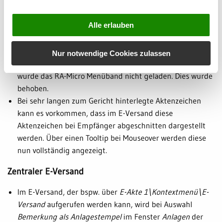
Das Fenster
Auswahl nach Namen
, welches bspw. bei
Alle erlauben
Aufruf von
*Ameier
erscheint, merkt sich nun die letzte
Größe, Position und Spaltenbreite. Die Position wird
zentriert am Word-Fenster ausgerichtet.
Nur notwendige Cookies zulassen
Beim Starten von Word i.V. m. der Notariats-Schnittstelle
wurde das RA-Micro Menüband nicht geladen. Dies wurde
behoben.
Bei sehr langen zum Gericht hinterlegte Aktenzeichen
kann es vorkommen, dass im E-Versand diese
Aktenzeichen bei Empfänger abgeschnitten dargestellt
werden. Über einen Tooltip bei Mouseover werden diese
nun vollständig angezeigt.
Zentraler E-Versand
Im E-Versand, der bspw. über
E-Akte 1\Kontextmenü\E-
Versand
aufgerufen werden kann, wird bei Auswahl
Bemerkung als Anlagestempel
im Fenster
Anlagen
der