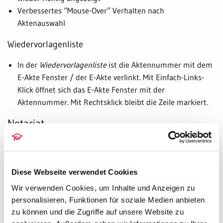
Verbessertes “Mouse-Over” Verhalten nach
Aktenauswahl
Wiedervorlagenliste
In der
Wiedervorlagenliste
ist die Aktennummer mit dem
E-Akte Fenster / der E-Akte verlinkt. Mit Einfach-Links-
Klick öffnet sich das E-Akte Fenster mit der
Aktennummer. Mit Rechtsklick bleibt die Zeile markiert.
Notariat
Verwahrung
Im Massebuch wird nun wieder auf die korrekte laufende
Diese Webseite verwendet Cookies
Nummer des Verwahrungsbuches verwiesen.
Wir verwenden Cookies, um Inhalte und Anzeigen zu
Formulare
personalisieren, Funktionen für soziale Medien anbieten
zu können und die Zugriffe auf unsere Website zu
Zentrales Vorsorgeregister: Nach dem Erfassen und