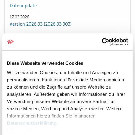
Datenupdate
17.03.2026
Version 2026.03 (2026.03.003)
09.03.2026
Version 2026.03 (2026.03.002)
09.03.2026
Datenupdate
Diese Webseite verwendet Cookies
03.03.2026
Wir verwenden Cookies, um Inhalte und Anzeigen zu
Version 2026.03 (2026.03.001)
personalisieren, Funktionen für soziale Medien anbieten
zu können und die Zugriffe auf unsere Website zu
02.03.2026
analysieren. Außerdem geben wir Informationen zu Ihrer
Datenupdate
Verwendung unserer Website an unsere Partner für
26.02.2026
soziale Medien, Werbung und Analysen weiter. Weitere
Version 2026.02 (2026.02.002)
Informationen hierzu finden Sie in unserer
Datenschutzerklärung
.
05.02.2026
Impressum
Version 2026.02 (2026.02.001)