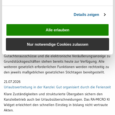
Im August unter anderem im Programm: KI-Integration mit dem
neuen KI-Widget und die KI-Summer-School
Details zeigen
23.07.2026
eNoVA-Gesetz verkündet – RA-MICRO stellt alle erforderlichen
Alle erlauben
Funktionen rechtzeitig bereit
Der elektronische Notar-Verwaltungs-Austausch wird verbindlich. RA-
Nur notwendige Cookies zulassen
MICRO unterstützt Notariate bei der schrittweisen Umstellung auf
die neuen digitalen Verfahren. Mitteilungen an die
Gutachterausschüsse und die elektronische Veräußerungsanzeige zu
Grundstücksgeschäften stehen bereits heute zur Verfügung. Alle
weiteren gesetzlich erforderlichen Funktionen werden rechtzeitig zu
den jeweils maßgeblichen gesetzlichen Stichtagen bereitgestellt.
21.07.2026
Urlaubsvertretung in der Kanzlei: Gut organisiert durch die Ferienzeit
Klare Zuständigkeiten und strukturierte Übergaben sichern den
Kanzleibetrieb auch bei Urlaubsüberschneidungen. Das RA-MICRO KI
Widget erleichtert den schnellen Einstieg in bislang nicht vertraute
Akten.