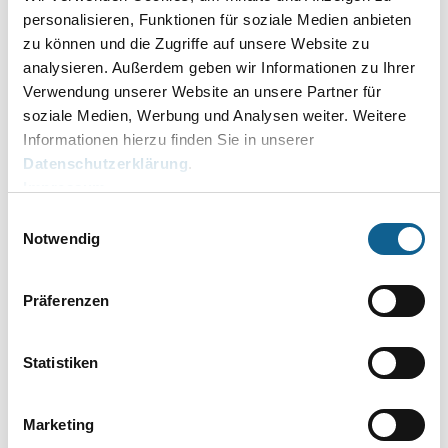
Ihrer Daten durch die RA-MICRO Unternehmensgruppe ein,
personalisieren, Funktionen für soziale Medien anbieten
zu der auch die RA-MICRO Software AG gehört. Die Daten
werden zum Zweck der Kontaktaufnahme verarbeitet. An
zu können und die Zugriffe auf unsere Website zu
Dritte außerhalb der RA-MICRO Unternehmensgruppe
analysieren. Außerdem geben wir Informationen zu Ihrer
werden Ihre Daten nicht weitergegeben.
Verwendung unserer Website an unsere Partner für
soziale Medien, Werbung und Analysen weiter. Weitere
Datenschutzerklärung bestätigen*
Informationen hierzu finden Sie in unserer
* Pflichtfeld
Datenschutzerklärung
.
Impressum
Absenden
Einwilligungsauswahl
Notwendig
Präferenzen
Telefonkontakt
RA-MICRO Online Support:
Statistiken
030 435 98 793
Montag – Donnerstag: 8:00 – 19:00 Uhr
Marketing
Freitag: 8:00 – 17:00 Uhr