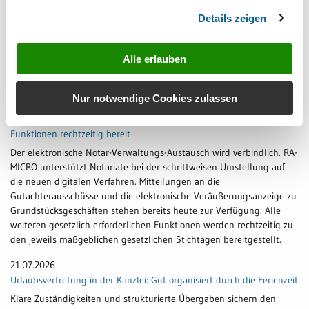
weitergeleitet werden.
Details zeigen
28.07.2026
Webinar-Highlights im August 2026
Alle erlauben
Im August unter anderem im Programm: KI-Integration mit dem
neuen KI-Widget und die KI-Summer-School
Nur notwendige Cookies zulassen
23.07.2026
eNoVA-Gesetz verkündet – RA-MICRO stellt alle erforderlichen
Funktionen rechtzeitig bereit
Der elektronische Notar-Verwaltungs-Austausch wird verbindlich. RA-
MICRO unterstützt Notariate bei der schrittweisen Umstellung auf
die neuen digitalen Verfahren. Mitteilungen an die
Gutachterausschüsse und die elektronische Veräußerungsanzeige zu
Grundstücksgeschäften stehen bereits heute zur Verfügung. Alle
weiteren gesetzlich erforderlichen Funktionen werden rechtzeitig zu
den jeweils maßgeblichen gesetzlichen Stichtagen bereitgestellt.
21.07.2026
Urlaubsvertretung in der Kanzlei: Gut organisiert durch die Ferienzeit
Klare Zuständigkeiten und strukturierte Übergaben sichern den