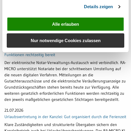
weitergeleitet werden.
Details zeigen
28.07.2026
Webinar-Highlights im August 2026
Alle erlauben
Im August unter anderem im Programm: KI-Integration mit dem
neuen KI-Widget und die KI-Summer-School
Nur notwendige Cookies zulassen
23.07.2026
eNoVA-Gesetz verkündet – RA-MICRO stellt alle erforderlichen
Funktionen rechtzeitig bereit
Der elektronische Notar-Verwaltungs-Austausch wird verbindlich. RA-
MICRO unterstützt Notariate bei der schrittweisen Umstellung auf
die neuen digitalen Verfahren. Mitteilungen an die
Gutachterausschüsse und die elektronische Veräußerungsanzeige zu
Grundstücksgeschäften stehen bereits heute zur Verfügung. Alle
weiteren gesetzlich erforderlichen Funktionen werden rechtzeitig zu
den jeweils maßgeblichen gesetzlichen Stichtagen bereitgestellt.
21.07.2026
Urlaubsvertretung in der Kanzlei: Gut organisiert durch die Ferienzeit
Klare Zuständigkeiten und strukturierte Übergaben sichern den
Kanzleibetrieb auch bei Urlaubsüberschneidungen. Das RA-MICRO KI