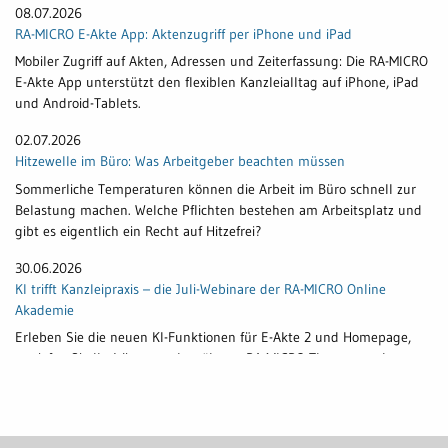
08.07.2026
RA-MICRO E-Akte App: Aktenzugriff per iPhone und iPad
Mobiler Zugriff auf Akten, Adressen und Zeiterfassung: Die RA-MICRO
E-Akte App unterstützt den flexiblen Kanzleialltag auf iPhone, iPad
und Android-Tablets.
02.07.2026
Hitzewelle im Büro: Was Arbeitgeber beachten müssen
Sommerliche Temperaturen können die Arbeit im Büro schnell zur
Belastung machen. Welche Pflichten bestehen am Arbeitsplatz und
gibt es eigentlich ein Recht auf Hitzefrei?
30.06.2026
KI trifft Kanzleipraxis – die Juli-Webinare der RA-MICRO Online
Akademie
Erleben Sie die neuen KI-Funktionen für E-Akte 2 und Homepage,
vertiefen Sie Ihr Wissen zu bewährten RA-MICRO-Themen und
profitieren Sie von 21 kostenlosen Webinaren im Juli.