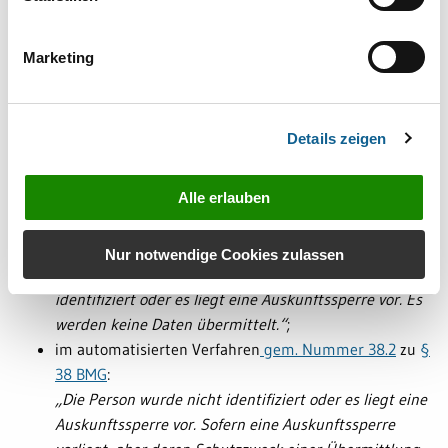
ausgeschlossen werden kann, wird im Nachgang die
aktuelle Anschrift mitgeteilt.
Marketing
Neutrale Antwort
Details zeigen
Die neutrale Antwort lautet bei
Datenübermittlungen an andere öffentliche Stellen
Alle erlauben
im manuellen Verfahren
gem. Nummer 34.1.1.3 zu §
34 BMG:
Nur notwendige Cookies zulassen
„Die Person wurde nicht oder nicht eindeutig
identifiziert oder es liegt eine Auskunftssperre vor. Es
werden keine Daten übermittelt.“
;
im automatisierten Verfahren
gem. Nummer 38.2
zu
§
38 BMG
:
„Die Person wurde nicht identifiziert oder es liegt eine
Auskunftssperre vor. Sofern eine Auskunftssperre