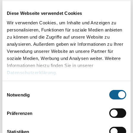
Nummer 4
i.V.m.
§ 80a Absatz 1 VwGO
angeordnet
werden.
Diese Webseite verwendet Cookies
Wir verwenden Cookies, um Inhalte und Anzeigen zu
Die anfragende Person erhält anschließend die
personalisieren, Funktionen für soziale Medien anbieten
Auskunft unter Hinweis darauf, dass eine
zu können und die Zugriffe auf unsere Website zu
Auskunftssperre nach § 51 Absatz 1 BMG vorliegt und
analysieren. Außerdem geben wir Informationen zu Ihrer
sie die Daten nur für den Zweck verwenden darf, zu
Verwendung unserer Website an unsere Partner für
dessen Erfüllung sie ihr übermittelt wurden.
soziale Medien, Werbung und Analysen weiter. Weitere
Informationen hierzu finden Sie in unserer
Anschließend muss sie die mitgeteilten Daten
Datenschutzerklärung
.
löschen.
Impressum
Im Fall einer
automatisierten Melderegisterauskunft
Einwilligungsauswahl
gem. § 49 BMG
, erhält die anfragende Person sofort,
Notwendig
d.h. bereits vor Anhörung der betroffenen Person die
neutrale Auskunft. Sollte sich während der Anhörung
Präferenzen
bzw. im Verfahren über die Beauskunftung ergeben,
dass eine Gefährdung der betroffenen Person
Statistiken