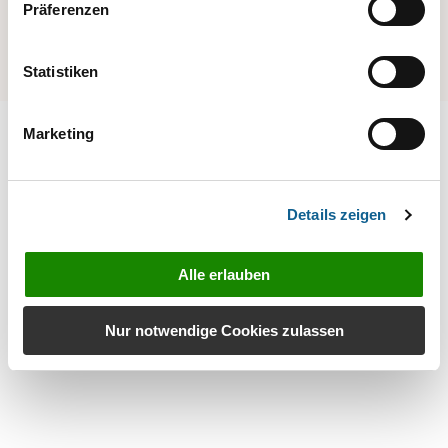
Präferenzen
Statistiken
Marketing
Details zeigen
Erfahren Sie mehr über den kompletten
Alle erlauben
Leistungsumfang von RA‑MICRO
Kanzleisoftware
Nur notwendige Cookies zulassen