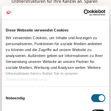
Ordnerstrukturen für Ihre Kanzlei an. Sparen
Sie Zeit und Kosten durch den papierlosen
elektronischen Arbeitsfluss. Perfektionieren
Sie alle Aufgaben des anwaltlichen Alltags
ebenso wie das Arbeiten im Homeoffice.
Diese Webseite verwendet Cookies
Erforderlich ist lediglich eine kostenlose
Wir verwenden Cookies, um Inhalte und Anzeigen zu
personalisieren, Funktionen für soziale Medien anbieten
Registrierung im RA-MICRO Online Store
.
zu können und die Zugriffe auf unsere Website zu
Für die Testphase erhalten Sie den vollen RA-
analysieren. Außerdem geben wir Informationen zu Ihrer
Verwendung unserer Website an unsere Partner für
MICRO Anwendersupport kostenlos.
soziale Medien, Werbung und Analysen weiter. Weitere
Informationen hierzu finden Sie in unserer
Datenschutzerklärung
.
Impressum
Einwilligungsauswahl
Notwendig