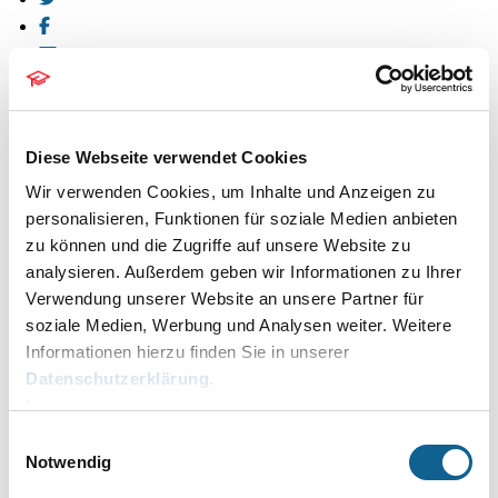
Diese Webseite verwendet Cookies
Neue Anforderungen an die Mandantenkommunikation
←
Wir verwenden Cookies, um Inhalte und Anzeigen zu
RA-MICRO Online Akademie: Webinare im März 2026
personalisieren, Funktionen für soziale Medien anbieten
→
Neue Video-Reihe: JURA KI Assistent — Praxiswissen
zu können und die Zugriffe auf unsere Website zu
Schritt für Schritt
analysieren. Außerdem geben wir Informationen zu Ihrer
Verwendung unserer Website an unsere Partner für
soziale Medien, Werbung und Analysen weiter. Weitere
Informationen hierzu finden Sie in unserer
Newsletter bestellen
Datenschutzerklärung
.
Impressum
Einwilligungsauswahl
06.08.2026
Notwendig
Die Druckdateinummer: Dokumente sicher wiederfinden