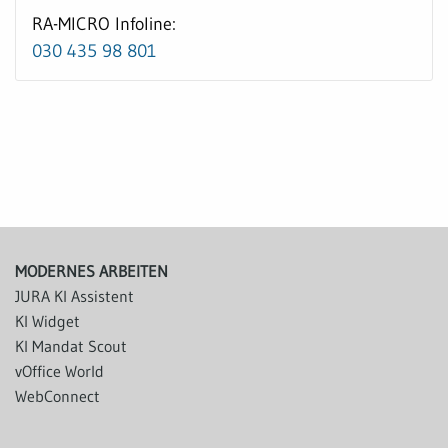
RA-MICRO Infoline:
030 435 98 801
MODERNES ARBEITEN
JURA KI Assistent
KI Widget
KI Mandat Scout
vOffice World
WebConnect