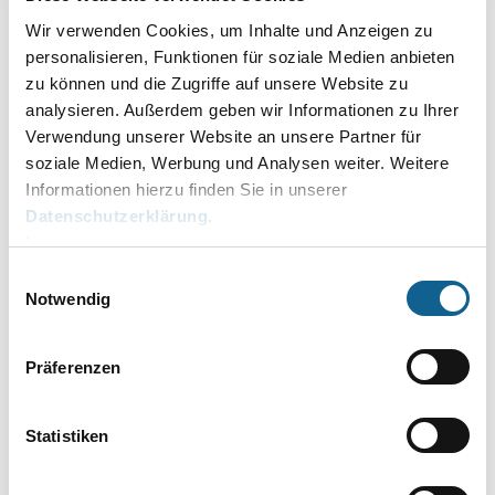
Wir verwenden Cookies, um Inhalte und Anzeigen zu
personalisieren, Funktionen für soziale Medien anbieten
Tilda Translator
zu können und die Zugriffe auf unsere Website zu
Dieser KI-Avatar übersetzt in
analysieren. Außerdem geben wir Informationen zu Ihrer
Videokonferenzen für alle Teilnehmer das
Verwendung unserer Website an unsere Partner für
Gespräch in Echtzeit in eine Sprache ihrer
soziale Medien, Werbung und Analysen weiter. Weitere
Wahl.
Informationen hierzu finden Sie in unserer
Datenschutzerklärung
.
Mehr erfahren >
Impressum
Einwilligungsauswahl
Notwendig
Präferenzen
Statistiken